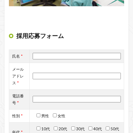
採用応募フォーム
氏名
*
メール
アドレ
ス
*
電話番
号
*
性別
*
男性
女性
10代
20代
30代
40代
50代
年代
*