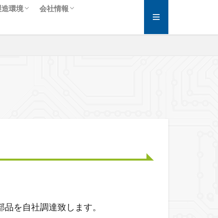
製造環境
会社情報
ク・再利用】
用）
X線検査
国内工場・海外工場
生産ライン・生産設備
RoHS対応・環境への取り組み
ISO9001・品質方針
会社概要・アクセス
代表あいさつ・理念・沿革
求人情報
部品を自社調達致します。