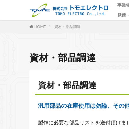
事業
見積
事業
海外
サー
新着
資材・部品調達
HOME
資材・部品調達
資材・部品調達
汎用部品の在庫使用は勿論、その
製作に必要な部品リストを送付頂けま