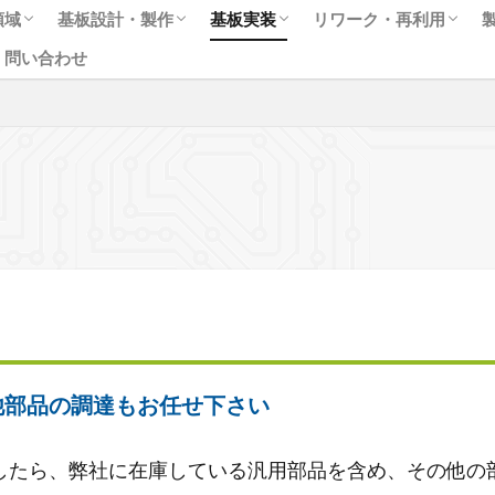
領域
基板設計・製作
基板実装
リワーク・再利用
・問い合わせ
内容
事業
ボモーター
情報一覧
プリント基板設計
プリント基板製作
よくある質問【基板設計・製作】
プリント基板実装
よくある質問【基板実装】
資材・部品調達
BGAリワーク・再利用
よくある質問【リワー
半導体リユース（再利
半導体再生検査装置・
プリント基板修理
他部品の調達もお任せ下さい
したら、弊社に在庫している汎用部品を含め、その他の